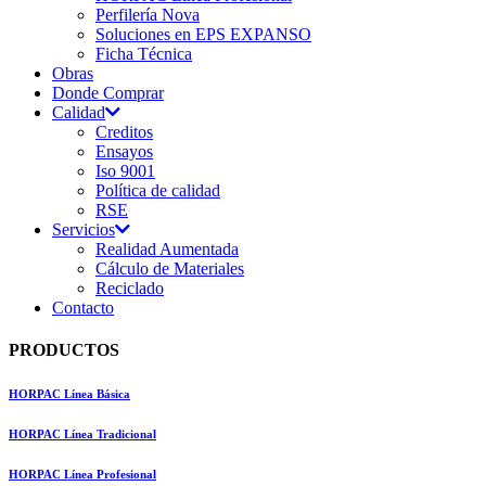
Perfilería Nova
Soluciones en EPS EXPANSO
Ficha Técnica
Obras
Donde Comprar
Calidad
Creditos
Ensayos
Iso 9001
Política de calidad
RSE
Servicios
Realidad Aumentada
Cálculo de Materiales
Reciclado
Contacto
PRODUCTOS
HORPAC Línea Básica
HORPAC Línea Tradicional
HORPAC Línea Profesional