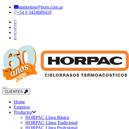
marketing@horn.com.ar
+54 9 3424689419
CLIENTES
Home
Empresa
Productos
HORPAC Línea Básica
HORPAC Línea Tradicional
HORPAC Línea Profesional